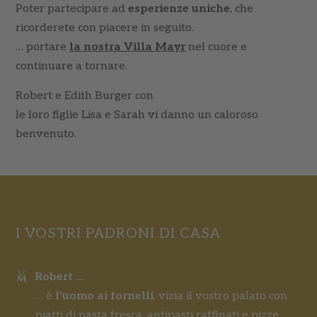
Poter partecipare ad
esperienze uniche
, che
ricorderete con piacere in seguito.
… portare
la nostra Villa Mayr
nel cuore e
continuare a tornare.
Robert e Edith Burger con
le loro figlie Lisa e Sarah vi danno un caloroso
benvenuto.
I VOSTRI PADRONI DI CASA
Robert ...
… è
l'uomo ai fornelli
, vizia il vostro palato con
piatti di pasta fresca, antipasti raffinati e pizze