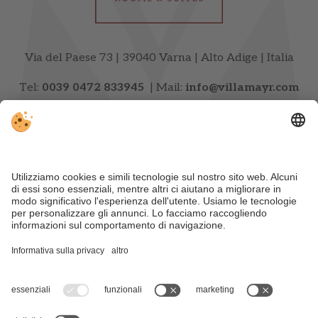
Via del Paese 73 | 39040 Varna | Alto Adige | Italia
Tel:
0039 0472 833945
| Mail:
info@villamayr.com
CONTATTO E ARRIVO
NEWSLETTER
Part. IVA IT00720740216 | CIN: